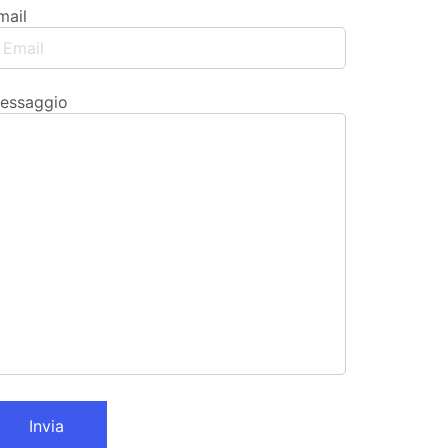
mail
essaggio
Invia