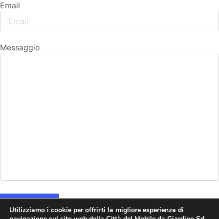
Email
Messaggio
Invia
Utilizziamo i cookie per offrirti la migliore esperienza di
navigazione sul sito web della Città del Mobile da Giardino Srl.