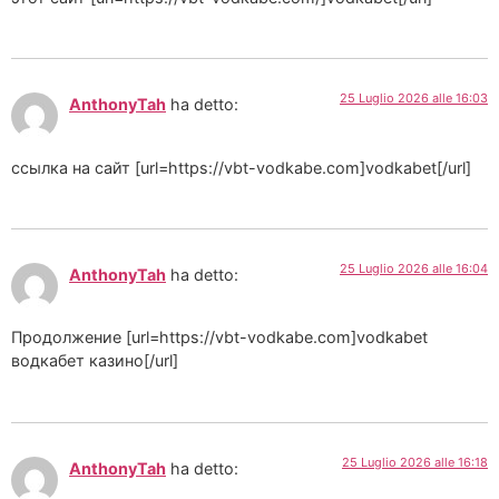
25 Luglio 2026 alle 16:03
AnthonyTah
ha detto:
ссылка на сайт [url=https://vbt-vodkabe.com]vodkabet[/url]
25 Luglio 2026 alle 16:04
AnthonyTah
ha detto:
Продолжение [url=https://vbt-vodkabe.com]vodkabet
водкабет казино[/url]
25 Luglio 2026 alle 16:18
AnthonyTah
ha detto: