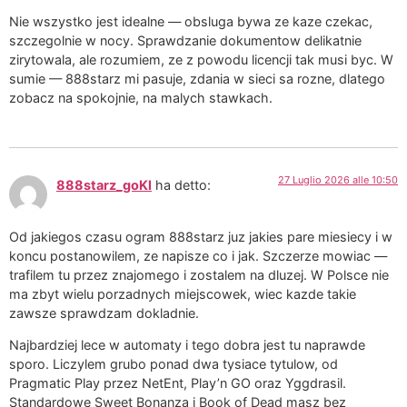
Nie wszystko jest idealne — obsluga bywa ze kaze czekac,
szczegolnie w nocy. Sprawdzanie dokumentow delikatnie
zirytowala, ale rozumiem, ze z powodu licencji tak musi byc. W
sumie — 888starz mi pasuje, zdania w sieci sa rozne, dlatego
zobacz na spokojnie, na malych stawkach.
27 Luglio 2026 alle 10:50
888starz_goKl
ha detto:
Od jakiegos czasu ogram 888starz juz jakies pare miesiecy i w
koncu postanowilem, ze napisze co i jak. Szczerze mowiac —
trafilem tu przez znajomego i zostalem na dluzej. W Polsce nie
ma zbyt wielu porzadnych miejscowek, wiec kazde takie
zawsze sprawdzam dokladnie.
Najbardziej lece w automaty i tego dobra jest tu naprawde
sporo. Liczylem grubo ponad dwa tysiace tytulow, od
Pragmatic Play przez NetEnt, Play’n GO oraz Yggdrasil.
Standardowe Sweet Bonanza i Book of Dead masz bez