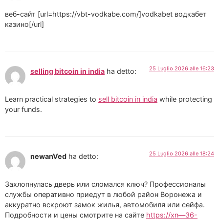
веб-сайт [url=https://vbt-vodkabe.com/]vodkabet водкабет
казино[/url]
25 Luglio 2026 alle 16:23
selling bitcoin in india
ha detto:
Learn practical strategies to
sell bitcoin in india
while protecting
your funds.
25 Luglio 2026 alle 18:24
newanVed
ha detto:
Захлопнулась дверь или сломался ключ? Профессионалы
службы оперативно приедут в любой район Воронежа и
аккуратно вскроют замок жилья, автомобиля или сейфа.
Подробности и цены смотрите на сайте
https://xn—36-