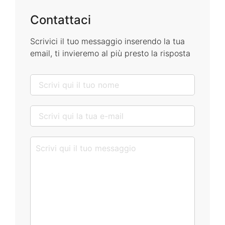
Contattaci
Scrivici il tuo messaggio inserendo la tua
email, ti invieremo al più presto la risposta