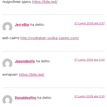
подробнее здесь
https://bite.red/
27 Luglio 2026 alle 2:57
JerryBip
ha detto:
веб-сайте
http://vodkabet-vodka-casino.com/
27 Luglio 2026 alle 3:04
Jasondeefe
ha detto:
интернет
https://bite.red/
27 Luglio 2026 alle 3:20
DonaldsoYnc
ha detto: