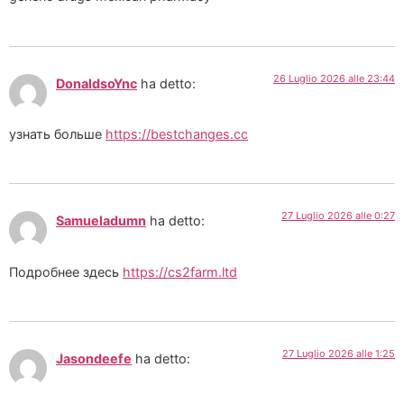
26 Luglio 2026 alle 23:44
DonaldsoYnc
ha detto:
узнать больше
https://bestchanges.cc
27 Luglio 2026 alle 0:27
Samueladumn
ha detto:
Подробнее здесь
https://cs2farm.ltd
27 Luglio 2026 alle 1:25
Jasondeefe
ha detto: