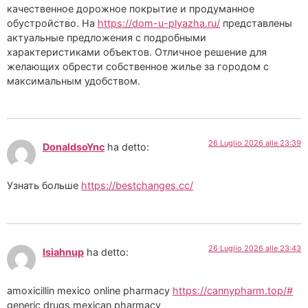
качественное дорожное покрытие и продуманное
обустройство. На
https://dom-u-plyazha.ru/
представлены
актуальные предложения с подробными
характеристиками объектов. Отличное решение для
желающих обрести собственное жилье за городом с
максимальным удобством.
26 Luglio 2026 alle 23:39
DonaldsoYnc
ha detto:
Узнать больше
https://bestchanges.cc/
26 Luglio 2026 alle 23:43
Isiahnup
ha detto:
amoxicillin mexico online pharmacy
https://cannypharm.top/#
generic drugs mexican pharmacy