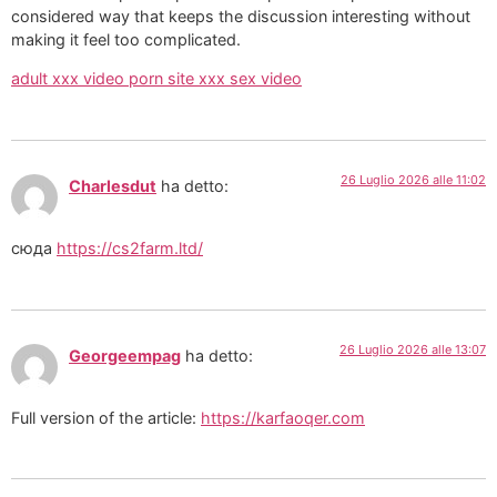
considered way that keeps the discussion interesting without
making it feel too complicated.
adult xxx video porn site xxx sex video
26 Luglio 2026 alle 11:02
Charlesdut
ha detto:
сюда
https://cs2farm.ltd/
26 Luglio 2026 alle 13:07
Georgeempag
ha detto:
Full version of the article:
https://karfaoqer.com