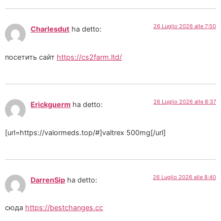
26 Luglio 2026 alle 7:50
Charlesdut
ha detto:
посетить сайт
https://cs2farm.ltd/
26 Luglio 2026 alle 8:37
Erickguerm
ha detto:
[url=https://valormeds.top/#]valtrex 500mg[/url]
26 Luglio 2026 alle 8:40
DarrenSip
ha detto:
сюда
https://bestchanges.cc