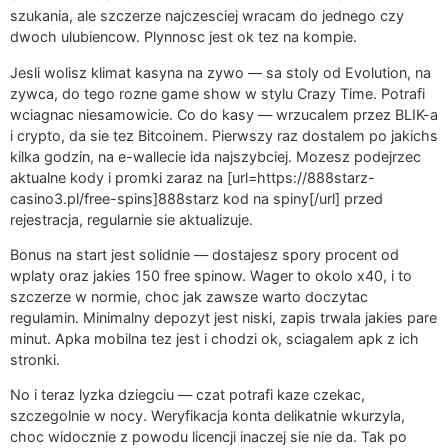
szukania, ale szczerze najczesciej wracam do jednego czy
dwoch ulubiencow. Plynnosc jest ok tez na kompie.
Jesli wolisz klimat kasyna na zywo — sa stoly od Evolution, na
zywca, do tego rozne game show w stylu Crazy Time. Potrafi
wciagnac niesamowicie. Co do kasy — wrzucalem przez BLIK-a
i crypto, da sie tez Bitcoinem. Pierwszy raz dostalem po jakichs
kilka godzin, na e-wallecie ida najszybciej. Mozesz podejrzec
aktualne kody i promki zaraz na [url=https://888starz-
casino3.pl/free-spins]888starz kod na spiny[/url] przed
rejestracja, regularnie sie aktualizuje.
Bonus na start jest solidnie — dostajesz spory procent od
wplaty oraz jakies 150 free spinow. Wager to okolo x40, i to
szczerze w normie, choc jak zawsze warto doczytac
regulamin. Minimalny depozyt jest niski, zapis trwala jakies pare
minut. Apka mobilna tez jest i chodzi ok, sciagalem apk z ich
stronki.
No i teraz lyzka dziegciu — czat potrafi kaze czekac,
szczegolnie w nocy. Weryfikacja konta delikatnie wkurzyla,
choc widocznie z powodu licencji inaczej sie nie da. Tak po