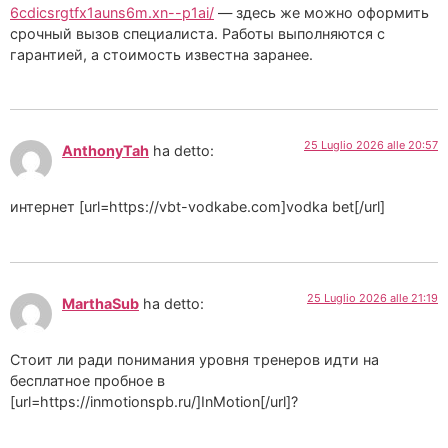
6cdicsrgtfx1auns6m.xn--p1ai/
— здесь же можно оформить
срочный вызов специалиста. Работы выполняются с
гарантией, а стоимость известна заранее.
25 Luglio 2026 alle 20:57
AnthonyTah
ha detto:
интернет [url=https://vbt-vodkabe.com]vodka bet[/url]
25 Luglio 2026 alle 21:19
MarthaSub
ha detto:
Стоит ли ради понимания уровня тренеров идти на
бесплатное пробное в
[url=https://inmotionspb.ru/]InMotion[/url]?