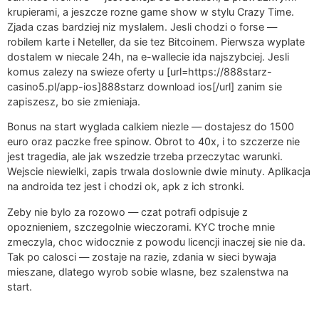
krupierami, a jeszcze rozne game show w stylu Crazy Time.
Zjada czas bardziej niz myslalem. Jesli chodzi o forse —
robilem karte i Neteller, da sie tez Bitcoinem. Pierwsza wyplate
dostalem w niecale 24h, na e-wallecie ida najszybciej. Jesli
komus zalezy na swieze oferty u [url=https://888starz-
casino5.pl/app-ios]888starz download ios[/url] zanim sie
zapiszesz, bo sie zmieniaja.
Bonus na start wyglada calkiem niezle — dostajesz do 1500
euro oraz paczke free spinow. Obrot to 40x, i to szczerze nie
jest tragedia, ale jak wszedzie trzeba przeczytac warunki.
Wejscie niewielki, zapis trwala doslownie dwie minuty. Aplikacja
na androida tez jest i chodzi ok, apk z ich stronki.
Zeby nie bylo za rozowo — czat potrafi odpisuje z
opoznieniem, szczegolnie wieczorami. KYC troche mnie
zmeczyla, choc widocznie z powodu licencji inaczej sie nie da.
Tak po calosci — zostaje na razie, zdania w sieci bywaja
mieszane, dlatego wyrob sobie wlasne, bez szalenstwa na
start.