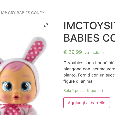
LIA® CRY BABIES CONEY
IMCTOYSI
BABIES C
€
29,99
Iva Inclusa
Crybabies sono i bebé più p
piangono con lacrime vere
pianto. Forniti con un suc
figure di animali.
Solo 1 pezzi disponibili
IMCTOYSITALIA®
Aggiungi al carrello
CRY
BABIES
CONEY