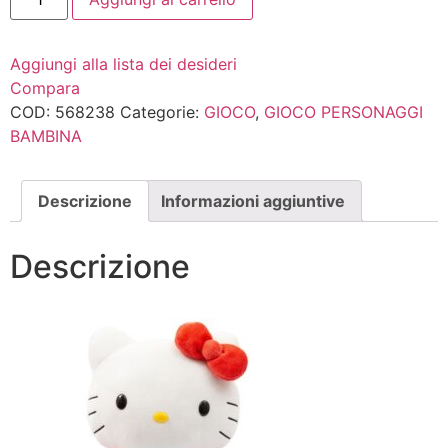
HELLO
KITTY
PLUSH
CM30
Aggiungi alla lista dei desideri
PINK
CORD
Compara
TSHIRT
COD:
568238
Categorie:
GIOCO
,
GIOCO PERSONAGGI
quantità
BAMBINA
Descrizione
Informazioni aggiuntive
Descrizione