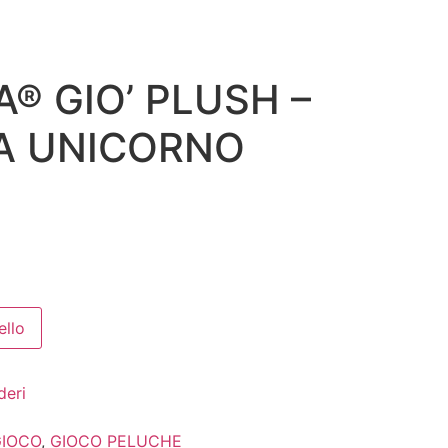
® GIO’ PLUSH –
A UNICORNO
ello
deri
GIOCO
,
GIOCO PELUCHE