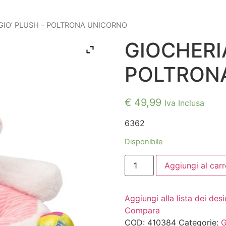
GIO’ PLUSH – POLTRONA UNICORNO
GIOCHERIA
POLTRON
€
49,99
Iva Inclusa
6362
Disponibile
GIOCHERIA®
Aggiungi al carr
GIO'
PLUSH
-
POLTRONA
Aggiungi alla lista dei desi
UNICORNO
quantità
Compara
COD:
410384
Categorie: