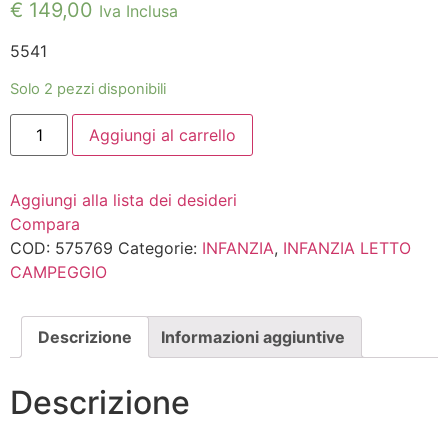
€
149,00
Iva Inclusa
5541
Solo 2 pezzi disponibili
ARTSANA®
Aggiungi al carrello
LETTINO
CAMPEGGIO
NEXT2ME
ESSENTIAL
Aggiungi alla lista dei desideri
TERRACOTTA
quantità
Compara
COD:
575769
Categorie:
INFANZIA
,
INFANZIA LETTO
CAMPEGGIO
Descrizione
Informazioni aggiuntive
Descrizione