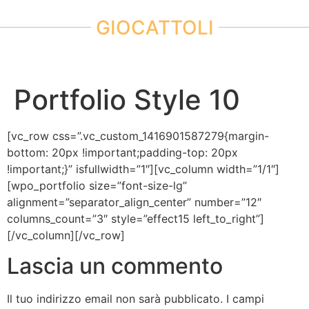
GIOCATTOLI
Portfolio Style 10
[vc_row css=”.vc_custom_1416901587279{margin-
bottom: 20px !important;padding-top: 20px
!important;}” isfullwidth=”1″][vc_column width=”1/1″]
[wpo_portfolio size=”font-size-lg”
alignment=”separator_align_center” number=”12″
columns_count=”3″ style=”effect15 left_to_right”]
[/vc_column][/vc_row]
Lascia un commento
Il tuo indirizzo email non sarà pubblicato.
I campi