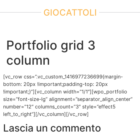
GIOCATTOLI
Portfolio grid 3
column
[vc_row css=”.vc_custom_1416977236699{margin-
bottom: 20px !important;padding-top: 20px
!important;}”][vc_column width=”1/1″][wpo_portfolio
size=”font-size-lg” alignment=”separator_align_center”
number=”12″ columns_count=”3″ style=”effect5
left_to_right”][/vc_column][/vc_row]
Lascia un commento