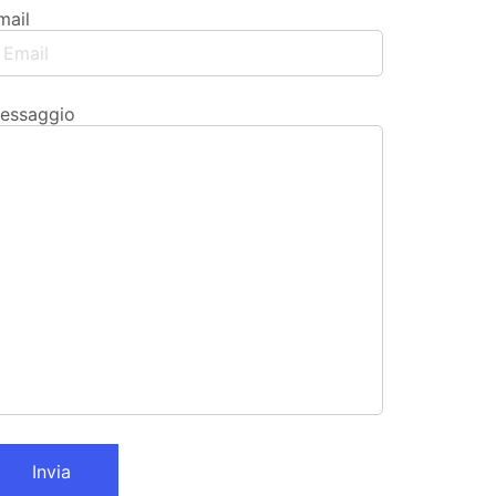
mail
essaggio
Invia