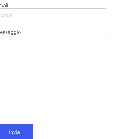
mail
essaggio
Invia