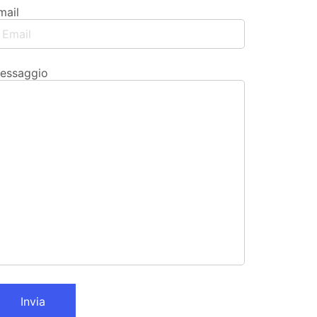
mail
essaggio
Invia